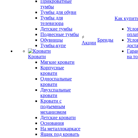
Прикроватные
тумбы
Тумбы для обуви
Тумбы для
Как купит
телевизора
Детские тумбы
Усло
Подвесные тумбы
опла
Обувницы
Бренды
Усло
Акции
Тумбы-купе
дост
Гара
Кровати
на т
Мягкие кровати
Корпусные
кровати
Односпальные
кровати
Двухспальные
кровати
Кровати с
подъемным
механизмом
Детские кровати
Основания
На металлокаркасе
Ящик под кровать