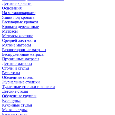
Детские кровати
Основания
На металлокаркасе
Ящик под кровать
Раскладные кровати
Кровати деревянные
Матрасы
Матрасы жесткие
Средней жесткости
Мягкие матрасы
Разносторонние матрасы
Беспружинные матрасы
Пружинные матрасы
Детские матрасы
Столы и стулья
Все столы
Обеденные столы
Журнальные столики
Туалетные столики и консоли
Детские столы
Обеденные группы
Все стулья
Кухонные стулья
Мягкие стулья
Барные стулья