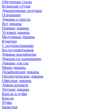
Обеденные столы
Кухонные стулья
Декоративные подушки
Освещение
Диваны и кресла
Все диваны
Прямые диваны
Угловые диваны
Модульные диваны
Кушетки
С подлокотниками
Без подлокотников
Диваны реклайнеры
Диваны по назначению
Диваны для сна
Мини-диваны
Дизайнерские диваны
Ортопедические диваны
Офисные диваны
Дивны-кровати
Детские диваны
Кресла и пуфы
Кресла
Пуфы
Банкетки