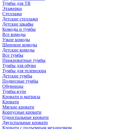
Тумбы для ТВ
Этажерки
Стеллажи
Детские стеллажи
Детские шкафы
Комоды и тумбы
Все комоды
Узкие комоды
Широкие комоды
Детские комоды
Все тумбы
Прикроватные тумбы
Тумбы для обуви
Тумбы для телевизора
Детские тумбы
Подвесные тумбы
Обувницы
Тумбы-купе
Кровати и матрасы
Кровати
Мягкие кровати
Корпусные кровати
Односпальные кровати
Двухспальные кровати
Кровати с подъемным механизмом