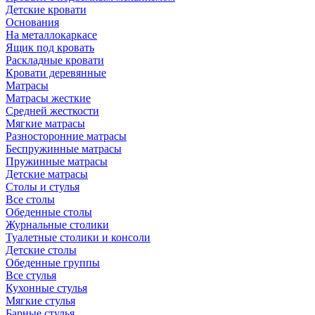
Детские кровати
Основания
На металлокаркасе
Ящик под кровать
Раскладные кровати
Кровати деревянные
Матрасы
Матрасы жесткие
Средней жесткости
Мягкие матрасы
Разносторонние матрасы
Беспружинные матрасы
Пружинные матрасы
Детские матрасы
Столы и стулья
Все столы
Обеденные столы
Журнальные столики
Туалетные столики и консоли
Детские столы
Обеденные группы
Все стулья
Кухонные стулья
Мягкие стулья
Барные стулья