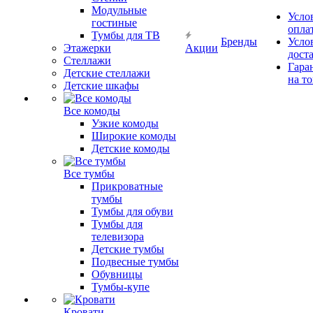
Модульные
Усло
гостиные
опла
Тумбы для ТВ
Бренды
Усло
Этажерки
Акции
дост
Стеллажи
Гара
Детские стеллажи
на т
Детские шкафы
Все комоды
Узкие комоды
Широкие комоды
Детские комоды
Все тумбы
Прикроватные
тумбы
Тумбы для обуви
Тумбы для
телевизора
Детские тумбы
Подвесные тумбы
Обувницы
Тумбы-купе
Кровати