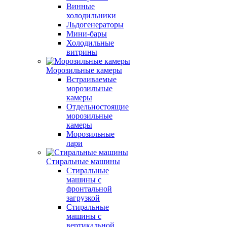
Винные
холодильники
Льдогенераторы
Мини-бары
Холодильные
витрины
Морозильные камеры
Встраиваемые
морозильные
камеры
Отдельностоящие
морозильные
камеры
Морозильные
лари
Стиральные машины
Стиральные
машины с
фронтальной
загрузкой
Стиральные
машины с
вертикальной