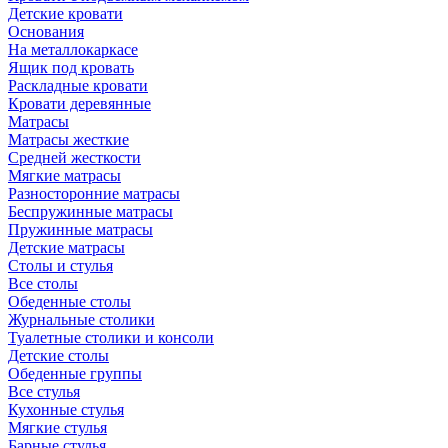
Детские кровати
Основания
На металлокаркасе
Ящик под кровать
Раскладные кровати
Кровати деревянные
Матрасы
Матрасы жесткие
Средней жесткости
Мягкие матрасы
Разносторонние матрасы
Беспружинные матрасы
Пружинные матрасы
Детские матрасы
Столы и стулья
Все столы
Обеденные столы
Журнальные столики
Туалетные столики и консоли
Детские столы
Обеденные группы
Все стулья
Кухонные стулья
Мягкие стулья
Барные стулья