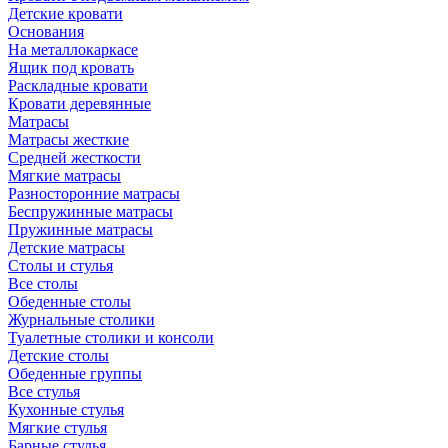
Детские кровати
Основания
На металлокаркасе
Ящик под кровать
Раскладные кровати
Кровати деревянные
Матрасы
Матрасы жесткие
Средней жесткости
Мягкие матрасы
Разносторонние матрасы
Беспружинные матрасы
Пружинные матрасы
Детские матрасы
Столы и стулья
Все столы
Обеденные столы
Журнальные столики
Туалетные столики и консоли
Детские столы
Обеденные группы
Все стулья
Кухонные стулья
Мягкие стулья
Барные стулья