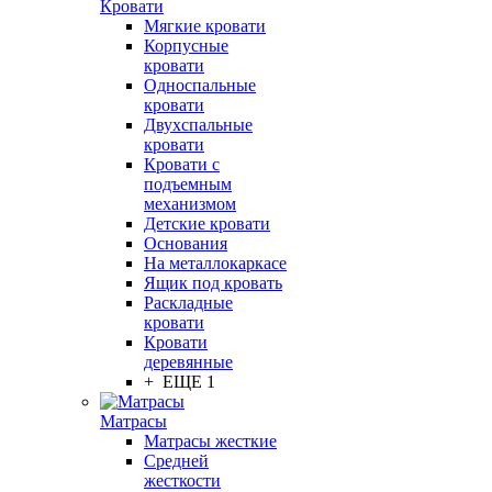
Кровати
Мягкие кровати
Корпусные
кровати
Односпальные
кровати
Двухспальные
кровати
Кровати с
подъемным
механизмом
Детские кровати
Основания
На металлокаркасе
Ящик под кровать
Раскладные
кровати
Кровати
деревянные
+ ЕЩЕ 1
Матрасы
Матрасы жесткие
Средней
жесткости