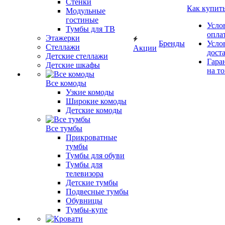
Стенки
Как купит
Модульные
гостиные
Усло
Тумбы для ТВ
опла
Этажерки
Бренды
Усло
Стеллажи
Акции
дост
Детские стеллажи
Гара
Детские шкафы
на т
Все комоды
Узкие комоды
Широкие комоды
Детские комоды
Все тумбы
Прикроватные
тумбы
Тумбы для обуви
Тумбы для
телевизора
Детские тумбы
Подвесные тумбы
Обувницы
Тумбы-купе